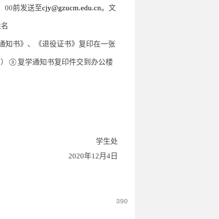
2：00前发送至
cjy
@
gzucm.edu.cn
。文
姓名
伍通知书》
、《退役证书》
复印
在一张
版）
复学通知书复印件
交到
办公楼
③
学生处
2020年12月4日
390