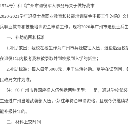
1574号）
和《
广州市退役军人事务局关于做好我市
2020-2021学年退役士兵职业教育和技能培训资金申报工作的函
》
文
兵
职业教育和技能培训资金
申请工作，现将
20
20
年广州市退役士兵
一、补助范围和标准
1.补助范围：
我校在校生作为广州市兵源应征入伍，退役后返校
在退役
1年内报考我校被录取并到校报到入学的新生；
2.补助标准：每人每年5000元，用于生活补助。复学在读期间
民政局文件为准。
注：① 广州市兵源应征入伍包括两种类型：一是，
通过学校
武装
生通过广州当地武装部入伍
；
② 往年符合申请资格，且现今仍继续
能补报往年的。
二、材料上交时间