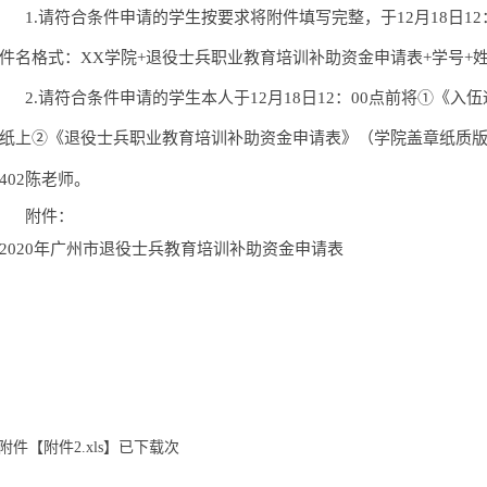
1.请符合条件申请的学生按要求将附件填写完整，于1
2
月
18
日
1
件名格式：
XX学院+退役士兵职业教育培训补助资金申请表+学号+
2.请符合条件申请的学生本人于1
2
月
18
日
12：00点前将①《入
纸上
②
《退役士兵职业教育培训补助资金申请表》（学院盖章纸质
402陈老师
。
附件：
2020年广州市退役士兵教育培训补助资金申请表
附件【
附件2.xls
】已下载
次